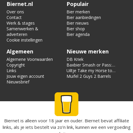
Verification code:
5580
Biernet.nl
Populair
Over ons
Bier merken
Contact
Bier aanbiedingen
Werk & stages
Bier nieuws
Samenwerken &
Bier shop
adverteren
Bier agenda
Cookie instellingen
Algemeen
Nieuwe merken
Algemene Voorwaarden
DB Kriek
Copyright
Baxbier Smash or Pass:
Links
Strata
Uiltje Take my Horse to
Jouw eigen account
the Hotel Room
Muifel 2 Guys 2 Barrels
Nieuwsbrief
Biernet is alleen voor 18 jaar en ouder. Biernet bevat affiliate
links, als je iets bestelt via zo’n link, kunnen we een vergoeding