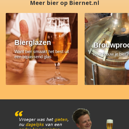
Meer bier op Biernet.nl
Bierglazen
Brouwpro
Want bier smaakt het best uit
Hoe brouw je bier?
een bijpassend glas