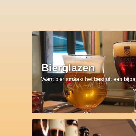
Bierglazen
Want bier smaakt het best uit een bijp