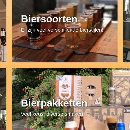
Biersoorten
Er zijn veel verschillende bierstijlen!
Bierpakketten
Veel keus, diverse smaken