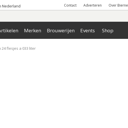
Contact
Adverteren
Over Bierne
an Nederland
rtikelen
Merken
Brouwerijen
Events
Shop
24 flesjes a 033 liter