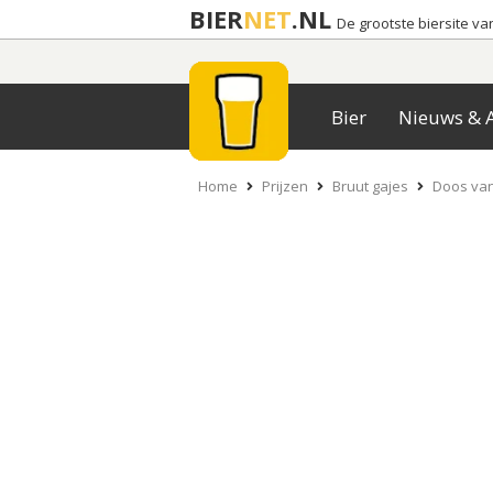
BIER
NET
.NL
De grootste biersite v
Bier
Nieuws & A
Home
Prijzen
Bruut gajes
Doos van 