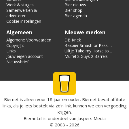
Werk & stages
Bier nieuws
Samenwerken &
Bier shop
adverteren
Bier agenda
Cookie instellingen
Algemeen
Nieuwe merken
Algemene Voorwaarden
DB Kriek
Copyright
Baxbier Smash or Pass:
Links
Strata
Uiltje Take my Horse to
Jouw eigen account
the Hotel Room
Muifel 2 Guys 2 Barrels
Nieuwsbrief
Biernet is alleen voor 18 jaar en ouder. Biernet bevat affiliate
links, als je iets bestelt via zo’n link, kunnen we een vergoeding
krijgen.
Biernet.nl
is onderdeel van
Jaspers Media
© 2008 - 2026