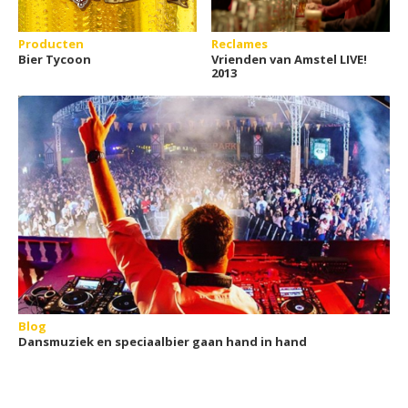
Producten
Reclames
Bier Tycoon
Vrienden van Amstel LIVE!
2013
Blog
Dansmuziek en speciaalbier gaan hand in hand