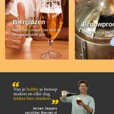
Bierglazen
Brouwpro
Want bier smaakt het best uit
Hoe brouw je bier?
een bijpassend glas