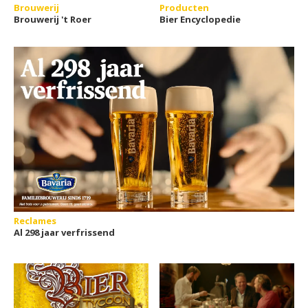
Brouwerij
Producten
Brouwerij 't Roer
Bier Encyclopedie
Reclames
Al 298 jaar verfrissend