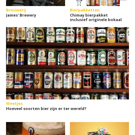
Brouwerij
Bierpakketten
James' Brewery
Chimay bierpakket
inclusief originele bokaal
Weetjes
Hoeveel soorten bier zijn er ter wereld?