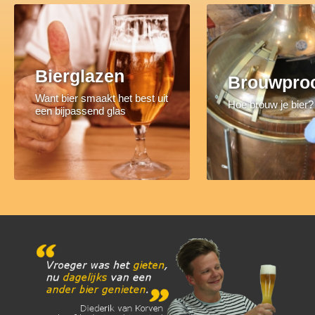
Bierglazen
Brouwpro
Want bier smaakt het best uit
Hoe brouw je bier?
een bijpassend glas