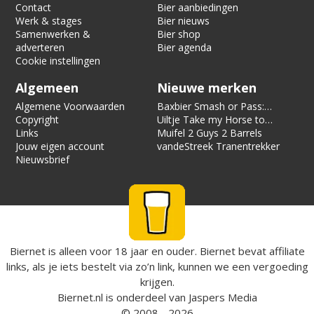
Contact
Bier aanbiedingen
Werk & stages
Bier nieuws
Samenwerken &
Bier shop
adverteren
Bier agenda
Cookie instellingen
Algemeen
Nieuwe merken
Algemene Voorwaarden
Baxbier Smash or Pass:
Copyright
Strata
Uiltje Take my Horse to
Links
the Hotel Room
Muifel 2 Guys 2 Barrels
Jouw eigen account
vandeStreek Tranentrekker
Nieuwsbrief
Biernet is alleen voor 18 jaar en ouder. Biernet bevat affiliate
links, als je iets bestelt via zo’n link, kunnen we een vergoeding
krijgen.
Biernet.nl
is onderdeel van
Jaspers Media
© 2008 - 2026