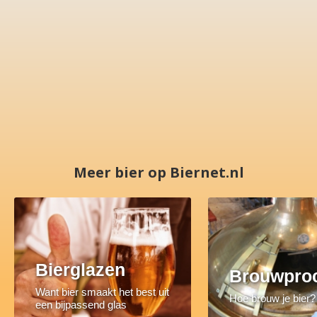
Meer bier op Biernet.nl
Bierglazen
Brouwpro
Want bier smaakt het best uit
Hoe brouw je bier?
een bijpassend glas