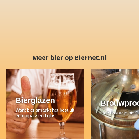
Meer bier op Biernet.nl
Bierglazen
Brouwpro
Want bier smaakt het best uit
Hoe brouw je bier?
een bijpassend glas