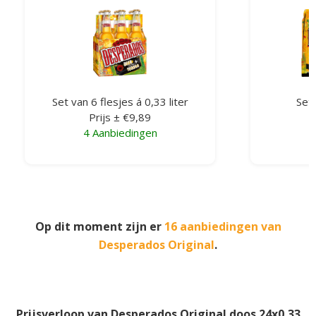
Set van 6 flesjes á 0,33 liter
Set 
Prijs ± €9,89
4 Aanbiedingen
Op dit moment zijn er
16 aanbiedingen van
Desperados Original
.
Prijsverloop van Desperados Original doos 24x0,33