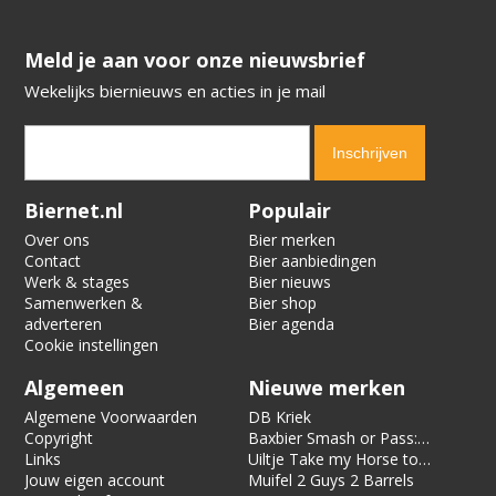
​​​​​​​Meld je aan voor onze nieuwsbrief
Wekelijks biernieuws en acties in je mail
Verification code:
4106
Biernet.nl
Populair
Over ons
Bier merken
Contact
Bier aanbiedingen
Werk & stages
Bier nieuws
Samenwerken &
Bier shop
adverteren
Bier agenda
Cookie instellingen
Algemeen
Nieuwe merken
Algemene Voorwaarden
DB Kriek
Copyright
Baxbier Smash or Pass:
Links
Strata
Uiltje Take my Horse to
Jouw eigen account
the Hotel Room
Muifel 2 Guys 2 Barrels