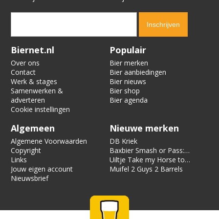
Verification code:
8976
Biernet.nl
Populair
Over ons
Bier merken
Contact
Bier aanbiedingen
Werk & stages
Bier nieuws
Samenwerken &
Bier shop
adverteren
Bier agenda
Cookie instellingen
Algemeen
Nieuwe merken
Algemene Voorwaarden
DB Kriek
Copyright
Baxbier Smash or Pass:
Links
Strata
Uiltje Take my Horse to
Jouw eigen account
the Hotel Room
Muifel 2 Guys 2 Barrels
Nieuwsbrief