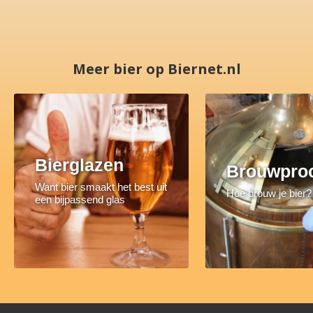
Meer bier op Biernet.nl
Bierglazen
Brouwpro
Want bier smaakt het best uit
Hoe brouw je bier?
een bijpassend glas