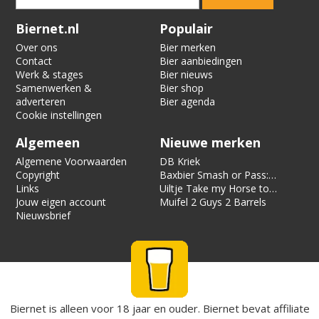
Verification code:
8440
Biernet.nl
Populair
Over ons
Bier merken
Contact
Bier aanbiedingen
Werk & stages
Bier nieuws
Samenwerken &
Bier shop
adverteren
Bier agenda
Cookie instellingen
Algemeen
Nieuwe merken
Algemene Voorwaarden
DB Kriek
Copyright
Baxbier Smash or Pass:
Links
Strata
Uiltje Take my Horse to
Jouw eigen account
the Hotel Room
Muifel 2 Guys 2 Barrels
Nieuwsbrief
Biernet is alleen voor 18 jaar en ouder. Biernet bevat affiliate