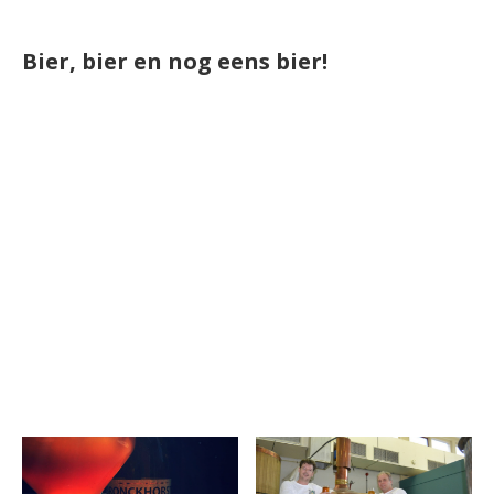
Bier, bier en nog eens bier!