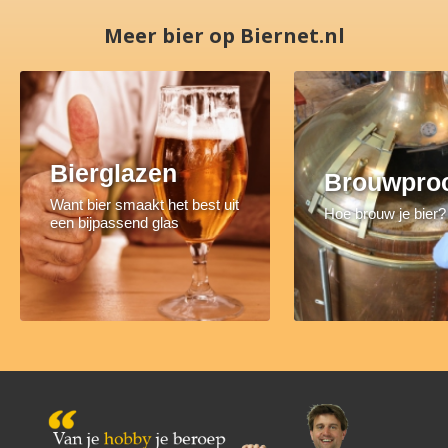
Meer bier op Biernet.nl
Bierglazen
Brouwpro
Want bier smaakt het best uit
Hoe brouw je bier?
een bijpassend glas