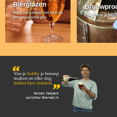
Bierglazen
Brouwpro
Want bier smaakt het best uit
Hoe brouw je bier?
een bijpassend glas