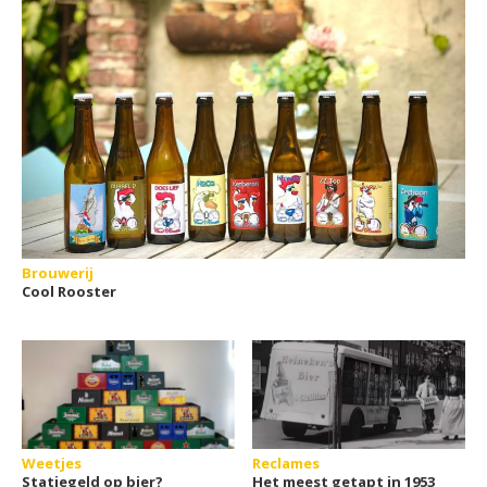
Brouwerij
Cool Rooster
Weetjes
Reclames
Statiegeld op bier?
Het meest getapt in 1953