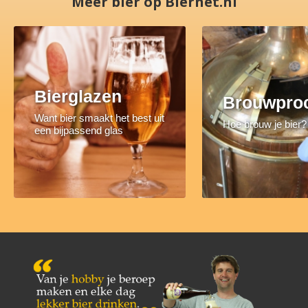
Meer bier op Biernet.nl
Bierglazen
Brouwpro
Want bier smaakt het best uit
Hoe brouw je bier?
een bijpassend glas