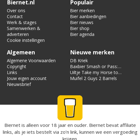
Biernet.nl
Populair
Over ons
Bier merken
Contact
Bier aanbiedingen
Werk & stages
Bier nieuws
Samenwerken &
Bier shop
adverteren
Bier agenda
Cookie instellingen
Algemeen
Nieuwe merken
Algemene Voorwaarden
DB Kriek
Copyright
Baxbier Smash or Pass:
Links
Strata
Uiltje Take my Horse to
Jouw eigen account
the Hotel Room
Muifel 2 Guys 2 Barrels
Nieuwsbrief
Biernet is alleen voor 18 jaar en ouder. Biernet bevat affiliate
links, als je iets bestelt via zo’n link, kunnen we een vergoeding
krijgen.