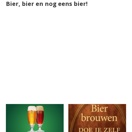
Bier, bier en nog eens bier!