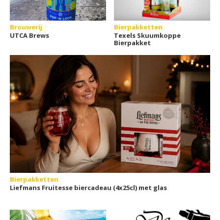
Brouwerij
Bierpakketten
UTCA Brews
Texels Skuumkoppe
Bierpakket
Bierpakketten
Liefmans Fruitesse biercadeau (4x25cl) met glas