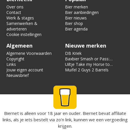
Over ons
Bier merken
Contact
Bier aanbiedingen
Werk & stages
Bier nieuws
Samenwerken &
Bier shop
adverteren
Bier agenda
Cookie instellingen
Algemeen
Nieuwe merken
Algemene Voorwaarden
DB Kriek
Copyright
Baxbier Smash or Pass:
Links
Strata
Uiltje Take my Horse to
Jouw eigen account
the Hotel Room
Muifel 2 Guys 2 Barrels
Nieuwsbrief
Biernet is alleen voor 18 jaar en ouder. Biernet bevat affiliate
links, als je iets bestelt via zo’n link, kunnen we een vergoeding
krijgen.