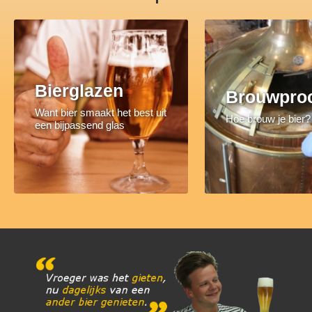
Bierglazen
Brouwpro
Want bier smaakt het best uit
Hoe brouw je bier?
een bijpassend glas