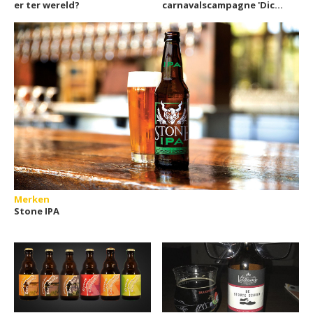
er ter wereld?
carnavalscampagne 'Dich
bès van goud'
Merken
Stone IPA