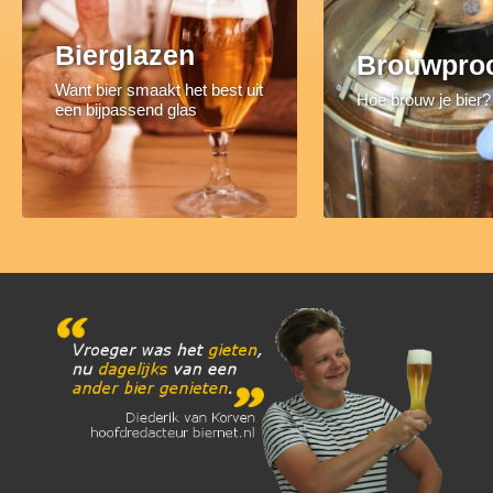
Bierglazen
Brouwpro
Want bier smaakt het best uit
Hoe brouw je bier?
een bijpassend glas