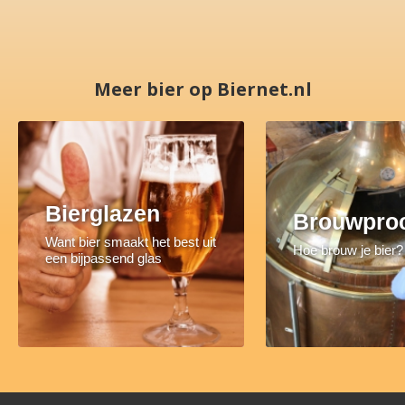
Meer bier op Biernet.nl
Bierglazen
Brouwpro
Want bier smaakt het best uit
Hoe brouw je bier?
een bijpassend glas