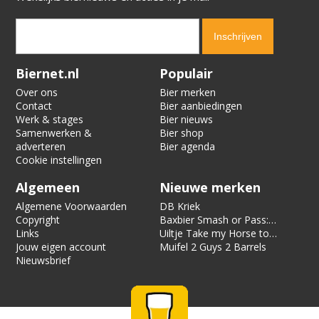
Verification code:
5754
Biernet.nl
Populair
Over ons
Bier merken
Contact
Bier aanbiedingen
Werk & stages
Bier nieuws
Samenwerken &
Bier shop
adverteren
Bier agenda
Cookie instellingen
Algemeen
Nieuwe merken
Algemene Voorwaarden
DB Kriek
Copyright
Baxbier Smash or Pass:
Links
Strata
Uiltje Take my Horse to
Jouw eigen account
the Hotel Room
Muifel 2 Guys 2 Barrels
Nieuwsbrief