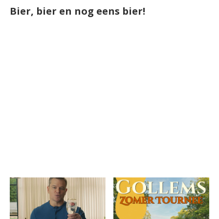
Bier, bier en nog eens bier!