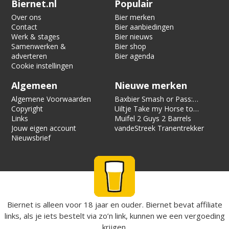
Biernet.nl
Populair
Over ons
Bier merken
Contact
Bier aanbiedingen
Werk & stages
Bier nieuws
Samenwerken &
Bier shop
adverteren
Bier agenda
Cookie instellingen
Algemeen
Nieuwe merken
Algemene Voorwaarden
Baxbier Smash or Pass:
Copyright
Strata
Uiltje Take my Horse to
Links
the Hotel Room
Muifel 2 Guys 2 Barrels
Jouw eigen account
vandeStreek Tranentrekker
Nieuwsbrief
Biernet is alleen voor 18 jaar en ouder. Biernet bevat affiliate
links, als je iets bestelt via zo’n link, kunnen we een vergoeding
krijgen.