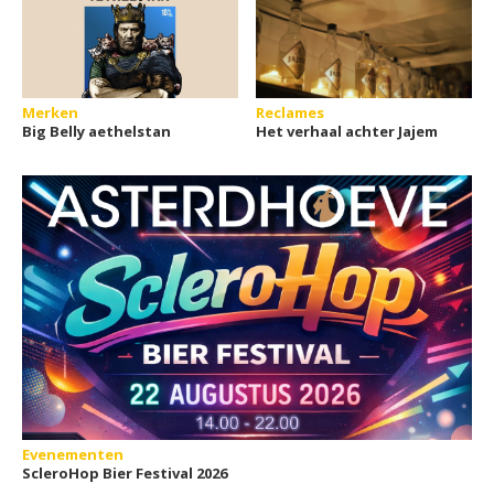
Merken
Reclames
Big Belly aethelstan
Het verhaal achter Jajem
Evenementen
ScleroHop Bier Festival 2026