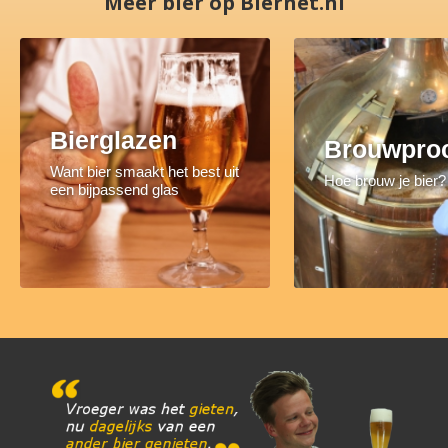
Meer bier op Biernet.nl
Bierglazen
Brouwpro
Want bier smaakt het best uit
Hoe brouw je bier?
een bijpassend glas