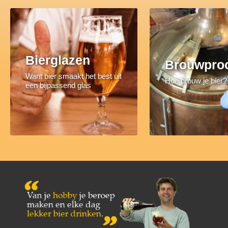
Bierglazen
Brouwpro
Want bier smaakt het best uit
Hoe brouw je bier?
een bijpassend glas