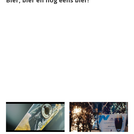
Bier, bier en nog eens bier!