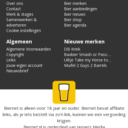
Over ons
Bier merken
Contact
Bier aanbiedingen
Werk & stages
Bier nieuws
Samenwerken &
Bier shop
adverteren
Bier agenda
Cookie instellingen
Algemeen
Nieuwe merken
Algemene Voorwaarden
DB Kriek
Copyright
Baxbier Smash or Pass:
Links
Strata
Uiltje Take my Horse to
Jouw eigen account
the Hotel Room
Muifel 2 Guys 2 Barrels
Nieuwsbrief
Biernet is alleen voor 18 jaar en ouder. Biernet bevat affiliate
links, als je iets bestelt via zo’n link, kunnen we een vergoeding
krijgen.
Biernet.nl
is onderdeel van
Jaspers Media