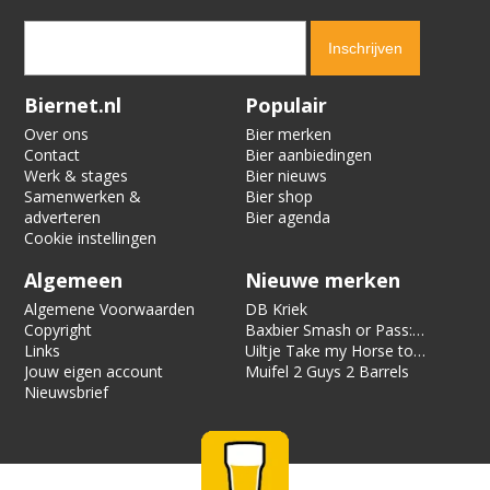
Verification code:
1941
Biernet.nl
Populair
Over ons
Bier merken
Contact
Bier aanbiedingen
Werk & stages
Bier nieuws
Samenwerken &
Bier shop
adverteren
Bier agenda
Cookie instellingen
Algemeen
Nieuwe merken
Algemene Voorwaarden
DB Kriek
Copyright
Baxbier Smash or Pass:
Links
Strata
Uiltje Take my Horse to
Jouw eigen account
the Hotel Room
Muifel 2 Guys 2 Barrels
Nieuwsbrief