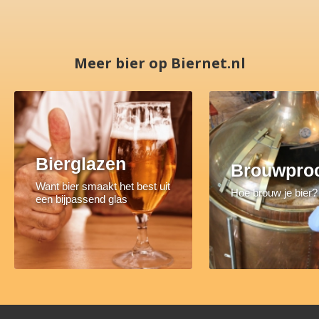
Meer bier op Biernet.nl
Bierglazen
Brouwpro
Want bier smaakt het best uit
Hoe brouw je bier?
een bijpassend glas