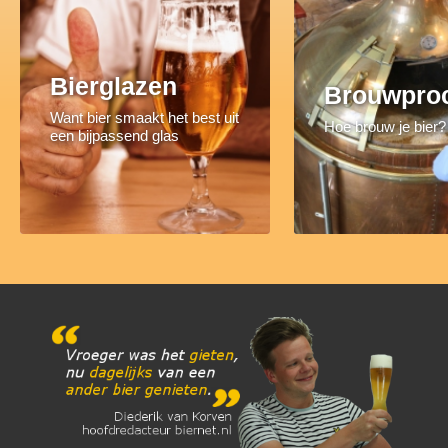
Bierglazen
Brouwpro
Want bier smaakt het best uit
Hoe brouw je bier?
een bijpassend glas