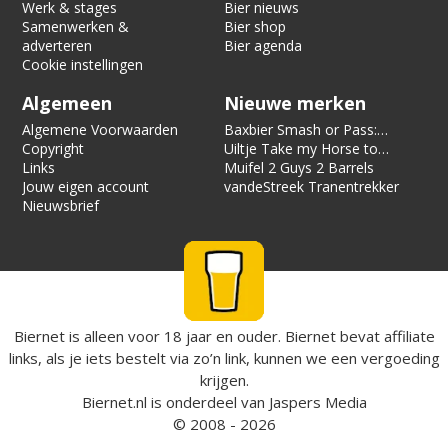
Werk & stages
Bier nieuws
Samenwerken &
Bier shop
adverteren
Bier agenda
Cookie instellingen
Algemeen
Nieuwe merken
Algemene Voorwaarden
Baxbier Smash or Pass:
Copyright
Strata
Uiltje Take my Horse to
Links
the Hotel Room
Muifel 2 Guys 2 Barrels
Jouw eigen account
vandeStreek Tranentrekker
Nieuwsbrief
Biernet is alleen voor 18 jaar en ouder. Biernet bevat affiliate
links, als je iets bestelt via zo’n link, kunnen we een vergoeding
krijgen.
Biernet.nl
is onderdeel van
Jaspers Media
© 2008 - 2026