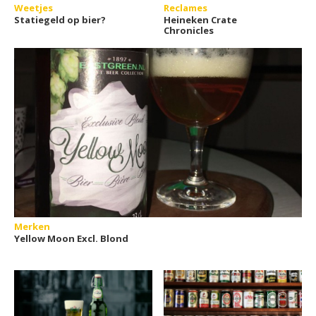
Weetjes
Reclames
Statiegeld op bier?
Heineken Crate
Chronicles
Merken
Yellow Moon Excl. Blond