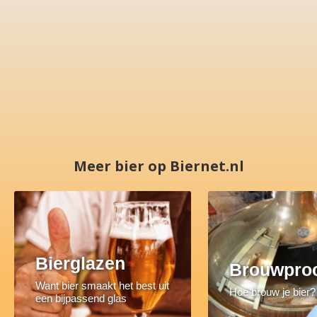
Meer bier op Biernet.nl
Bierglazen
Brouwpro
Want bier smaakt het best uit
Hoe brouw je bier?
een bijpassend glas