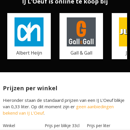
IJ L'Oeuf is online te koop bij
Albert Heijn
Gall & Gall
J
Prijzen per winkel
Hieronder staan de standaard prijzen van een IJ L'Oeuf blikje
van 0,33 liter. Op dit moment zijn er
geen aanbiedingen
bekend van IJ L'Oeuf
.
Winkel
Prijs per blikje 33cl
Prijs per liter