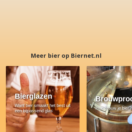
Meer bier op Biernet.nl
Bierglazen
Brouwpro
Want bier smaakt het best uit
Hoe brouw je bier?
een bijpassend glas