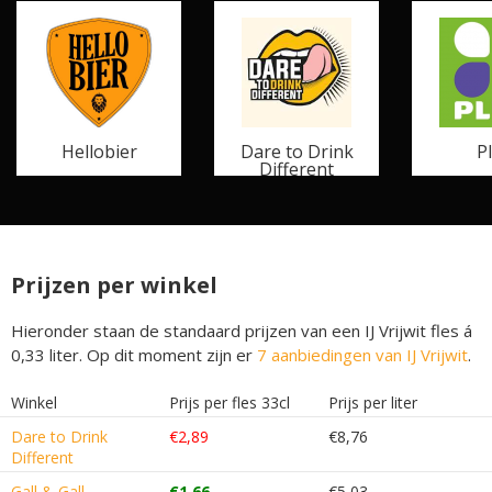
Hellobier
Dare to Drink
P
Different
Prijzen per winkel
Hieronder staan de standaard prijzen van een IJ Vrijwit fles á
0,33 liter. Op dit moment zijn er
7 aanbiedingen van IJ Vrijwit
.
Winkel
Prijs per fles 33cl
Prijs per liter
Dare to Drink
€2,89
€8,76
Different
Gall & Gall
€1,66
€5,03