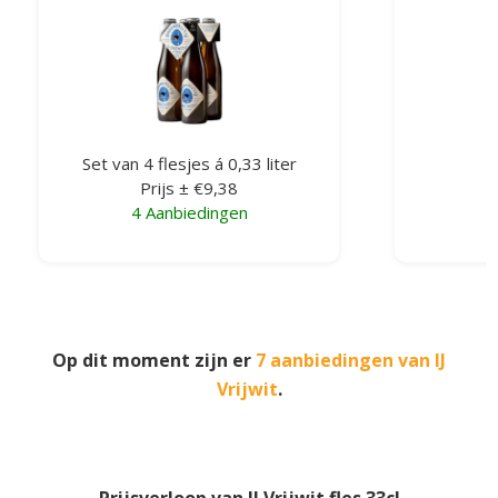
Set van 4 flesjes á 0,33 liter
F
Prijs ± €9,38
4 Aanbiedingen
3
Op dit moment zijn er
7 aanbiedingen van IJ
Vrijwit
.