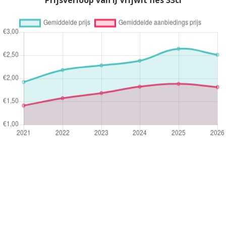
Prijsverloop van IJ Vrijwit fles 33cl