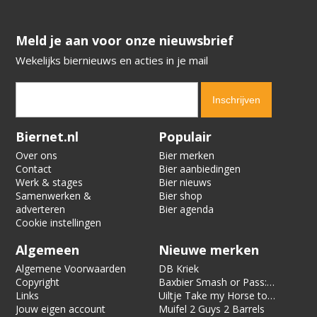
​​​​​​​Meld je aan voor onze nieuwsbrief
Wekelijks biernieuws en acties in je mail
Verification code:
9065
Biernet.nl
Populair
Over ons
Bier merken
Contact
Bier aanbiedingen
Werk & stages
Bier nieuws
Samenwerken &
Bier shop
adverteren
Bier agenda
Cookie instellingen
Algemeen
Nieuwe merken
Algemene Voorwaarden
DB Kriek
Copyright
Baxbier Smash or Pass:
Links
Strata
Uiltje Take my Horse to
Jouw eigen account
the Hotel Room
Muifel 2 Guys 2 Barrels