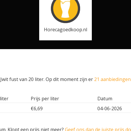
Horecagoedkoop.nl
wit fust van 20 liter. Op dit moment zijn er
21 aanbiedingen 
liter
Prijs per liter
Datum
€6,69
04-06-2026
um. Klopt een prijs niet meer?
Geef ons dan de juiste prijs d