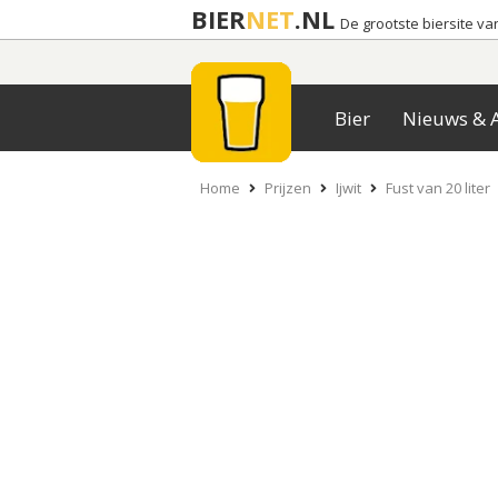
BIER
NET
.NL
De grootste biersite v
Bier
Nieuws & A
Home
Prijzen
Ijwit
Fust van 20 liter