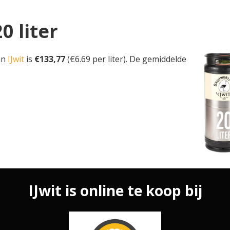
20 liter
van
IJwit
is
€133,77
(€6.69 per liter). De gemiddelde
IJwit is online te koop bij