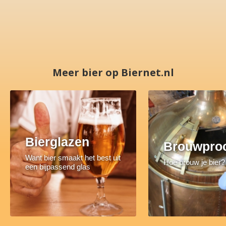
Meer bier op Biernet.nl
Bierglazen
Brouwpro
Want bier smaakt het best uit
Hoe brouw je bier?
een bijpassend glas