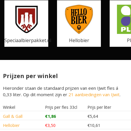
Speciaalbierpakket.nl
Hellobier
P
Prijzen per winkel
Hieronder staan de standaard prijzen van een IJwit fles á
0,33 liter. Op dit moment zijn er
21 aanbiedingen van IJwit
.
Winkel
Prijs per fles 33cl
Prijs per liter
Gall & Gall
€1,86
€5,64
Hellobier
€3,50
€10,61