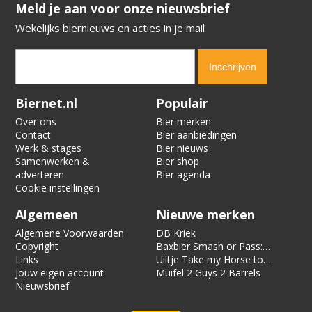
​​​​​​​Meld je aan voor onze nieuwsbrief
Wekelijks biernieuws en acties in je mail
Verification code:
5684
Biernet.nl
Populair
Over ons
Bier merken
Contact
Bier aanbiedingen
Werk & stages
Bier nieuws
Samenwerken &
Bier shop
adverteren
Bier agenda
Cookie instellingen
Algemeen
Nieuwe merken
Algemene Voorwaarden
DB Kriek
Copyright
Baxbier Smash or Pass:
Links
Strata
Uiltje Take my Horse to
Jouw eigen account
the Hotel Room
Muifel 2 Guys 2 Barrels
Nieuwsbrief