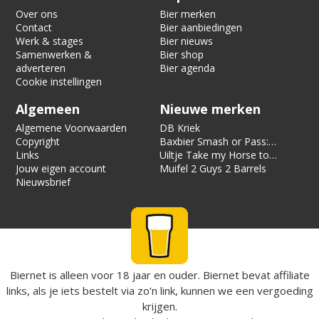
Over ons
Bier merken
Contact
Bier aanbiedingen
Werk & stages
Bier nieuws
Samenwerken &
Bier shop
adverteren
Bier agenda
Cookie instellingen
Algemeen
Nieuwe merken
Algemene Voorwaarden
DB Kriek
Copyright
Baxbier Smash or Pass:
Links
Strata
Uiltje Take my Horse to
Jouw eigen account
the Hotel Room
Muifel 2 Guys 2 Barrels
Nieuwsbrief
Biernet is alleen voor 18 jaar en ouder. Biernet bevat affiliate
links, als je iets bestelt via zo’n link, kunnen we een vergoeding
krijgen.