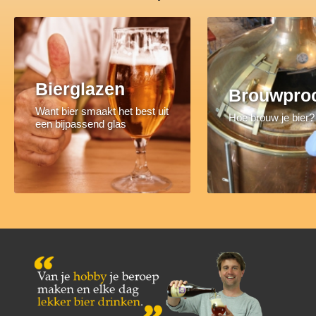
Bierglazen
Brouwpro
Want bier smaakt het best uit
Hoe brouw je bier?
een bijpassend glas