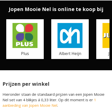
Jopen Mooie Nel is online te koop bij
Plus
Albert Heijn
J
Prijzen per winkel
Hieronder staan de standaard prijzen van een Jopen Mooie
Nel set van 4 blikjes á 0,33 liter. Op dit moment is er
1
aanbieding van Jopen Mooie Nel
.