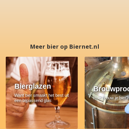
Meer bier op Biernet.nl
Bierglazen
Brouwpro
Want bier smaakt het best uit
Hoe brouw je bier?
een bijpassend glas