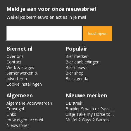
​​​​​​​Meld je aan voor onze nieuwsbrief
Wekelijks biernieuws en acties in je mail
Verification code:
4173
Biernet.nl
Populair
Over ons
Bier merken
Contact
Bier aanbiedingen
Werk & stages
Bier nieuws
Samenwerken &
Bier shop
adverteren
Bier agenda
Cookie instellingen
Algemeen
Nieuwe merken
Algemene Voorwaarden
DB Kriek
Copyright
Baxbier Smash or Pass:
Links
Strata
Uiltje Take my Horse to
Jouw eigen account
the Hotel Room
Muifel 2 Guys 2 Barrels
Nieuwsbrief