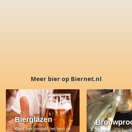
Meer bier op Biernet.nl
Bierglazen
Brouwpro
Want bier smaakt het best uit
Hoe brouw je bier?