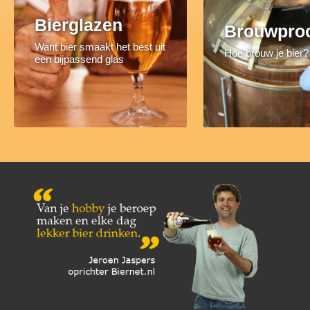
Bierglazen
Brouwpro
Want bier smaakt het best uit
Hoe brouw je bier?
een bijpassend glas