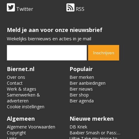
Twitter
RSS
​​​​​​​Meld je aan voor onze nieuwsbrief
Wekelijks biernieuws en acties in je mail
Verification code:
4545
Biernet.nl
Populair
Over ons
Bier merken
Contact
Bier aanbiedingen
Werk & stages
Bier nieuws
Samenwerken &
Bier shop
adverteren
Bier agenda
Cookie instellingen
Algemeen
Nieuwe merken
Algemene Voorwaarden
DB Kriek
Copyright
Baxbier Smash or Pass:
Links
Strata
Uiltje Take my Horse to