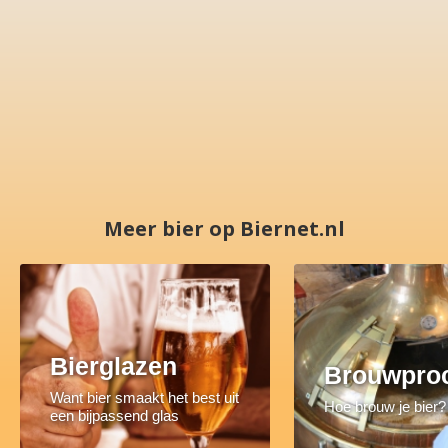
Meer bier op Biernet.nl
Bierglazen
Brouwpro
Want bier smaakt het best uit
Hoe brouw je bier?
een bijpassend glas