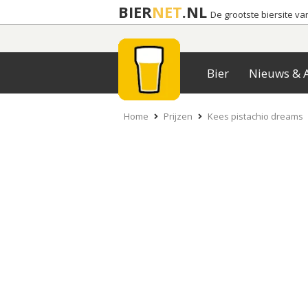
BIER
NET
.NL
De grootste biersite v
Bier
Nieuws & A
Home
Prijzen
Kees pistachio dreams