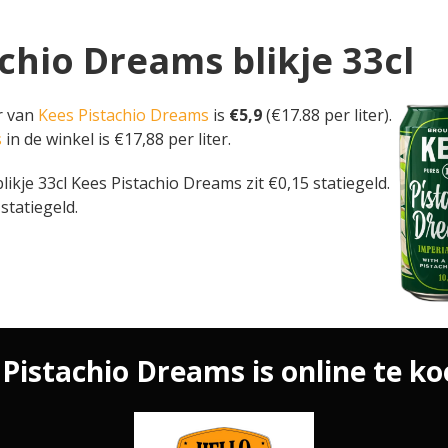
achio Dreams blikje 33cl
er van
Kees Pistachio Dreams
is
€5,9
(€17.88 per liter).
s
in de winkel is €17,88 per liter.
n blikje 33cl Kees Pistachio Dreams zit €0,15 statiegeld.
statiegeld.
Pistachio Dreams is online te ko