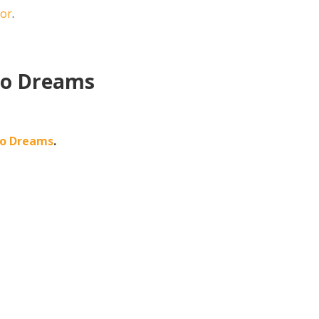
oor
.
hio Dreams
io Dreams
.