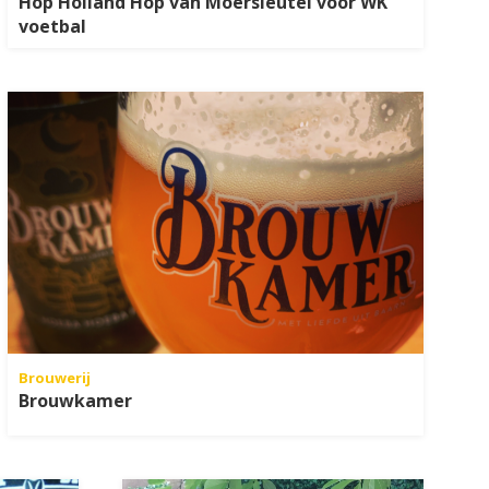
Hop Holland Hop van Moersleutel voor WK
voetbal
Brouwerij
Brouwkamer