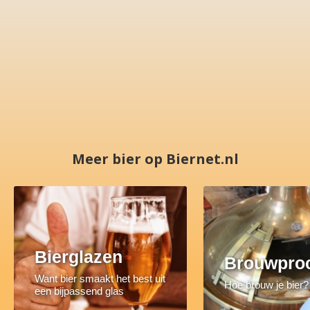
Meer bier op Biernet.nl
Bierglazen
Brouwpro
Want bier smaakt het best uit
Hoe brouw je bier?
een bijpassend glas