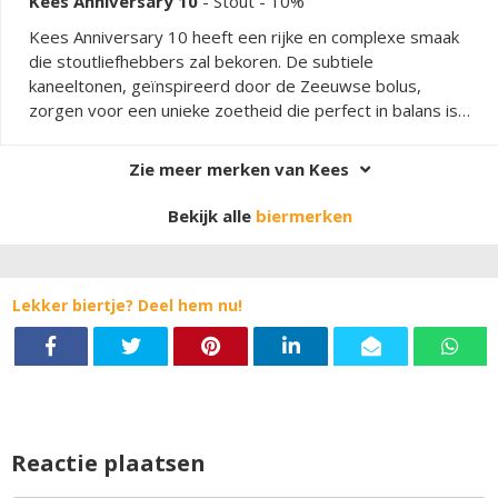
Kees Anniversary 10
-
Stout
- 10%
Kees Anniversary 10 heeft een rijke en complexe smaak
die stoutliefhebbers zal bekoren. De subtiele
kaneeltonen, geïnspireerd door de Zeeuwse bolus,
zorgen voor een unieke zoetheid die perfect in balans is
met de kruidige ondertonen. Dit speciaalbier biedt een
verwarmende ervaring met een volle body en een zachte
Zie meer merken van Kees
afdronk. Het is een bier dat zowel zoet als kruidig is, met
een harmonieus samenspel van smaken die het tot een
Bekijk alle
biermerken
ware traktatie maken.
Lekker biertje? Deel hem nu!
Reactie plaatsen