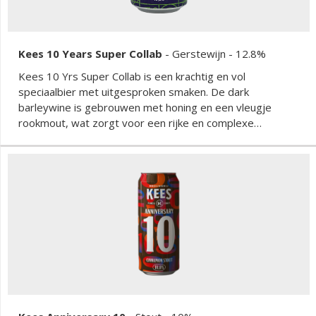
Kees 10 Years Super Collab
-
Gerstewijn
- 12.8%
Kees 10 Yrs Super Collab is een krachtig en vol
speciaalbier met uitgesproken smaken. De dark
barleywine is gebrouwen met honing en een vleugje
rookmout, wat zorgt voor een rijke en complexe
smaakbeleving. Tonen van karamel en honing domineren
het profiel, terwijl de subtiele rokerigheid een extra laag
toevoegt. Het bier is intens en verwarmend, met een
zachte zoetheid en een lange afdronk. De combinatie van
moutigheid en honing maakt het een bijzonder bier voor
liefhebbers van stevige en karaktervolle brouwsels.