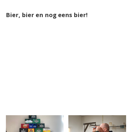
Bier, bier en nog eens bier!