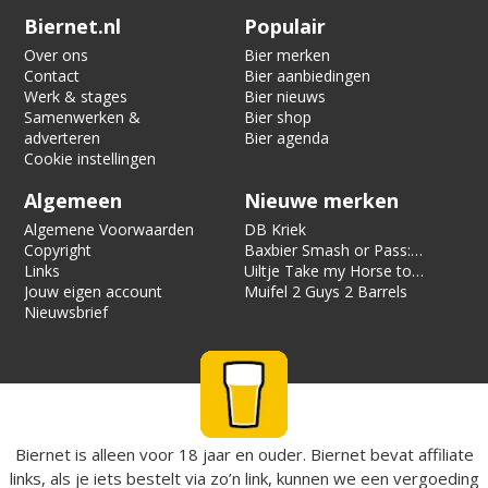
Verification code:
8536
Biernet.nl
Populair
Over ons
Bier merken
Contact
Bier aanbiedingen
Werk & stages
Bier nieuws
Samenwerken &
Bier shop
adverteren
Bier agenda
Cookie instellingen
Algemeen
Nieuwe merken
Algemene Voorwaarden
DB Kriek
Copyright
Baxbier Smash or Pass:
Links
Strata
Uiltje Take my Horse to
Jouw eigen account
the Hotel Room
Muifel 2 Guys 2 Barrels
Nieuwsbrief
Biernet is alleen voor 18 jaar en ouder. Biernet bevat affiliate
links, als je iets bestelt via zo’n link, kunnen we een vergoeding