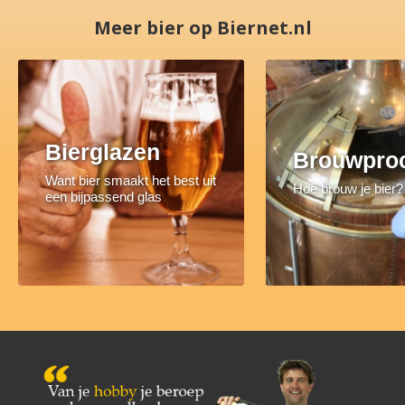
Meer bier op Biernet.nl
Bierglazen
Brouwpro
Want bier smaakt het best uit
Hoe brouw je bier?
een bijpassend glas