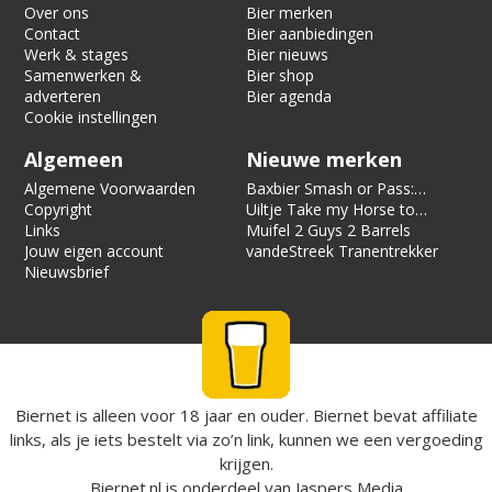
Over ons
Bier merken
Contact
Bier aanbiedingen
Werk & stages
Bier nieuws
Samenwerken &
Bier shop
adverteren
Bier agenda
Cookie instellingen
Algemeen
Nieuwe merken
Algemene Voorwaarden
Baxbier Smash or Pass:
Copyright
Strata
Uiltje Take my Horse to
Links
the Hotel Room
Muifel 2 Guys 2 Barrels
Jouw eigen account
vandeStreek Tranentrekker
Nieuwsbrief
Biernet is alleen voor 18 jaar en ouder. Biernet bevat affiliate
links, als je iets bestelt via zo’n link, kunnen we een vergoeding
krijgen.
Biernet.nl
is onderdeel van
Jaspers Media