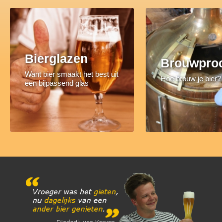
Bierglazen
Brouwpro
Want bier smaakt het best uit
Hoe brouw je bier?
een bijpassend glas