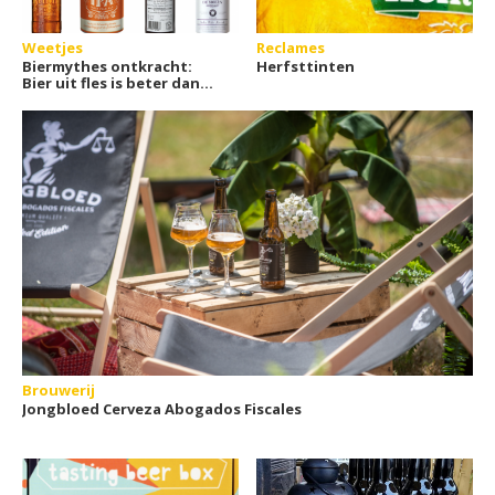
Weetjes
Reclames
Biermythes ontkracht:
Herfsttinten
Bier uit fles is beter dan
uit blik
Brouwerij
Jongbloed Cerveza Abogados Fiscales