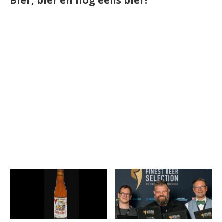
Bier, bier en nog eens bier!