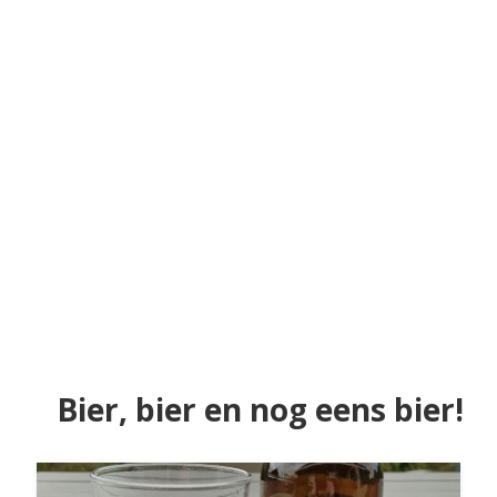
Bier, bier en nog eens bier!