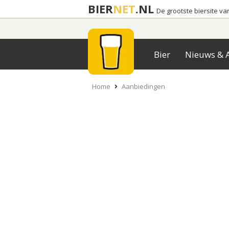
BIER
NET
.NL
De grootste biersite v
Bier
Nieuws & A
Home
Aanbiedingen