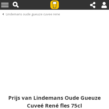
Lindemans oude gueuze cuvee rene
Prijs van Lindemans Oude Gueuze
Cuveé René fles 75cl