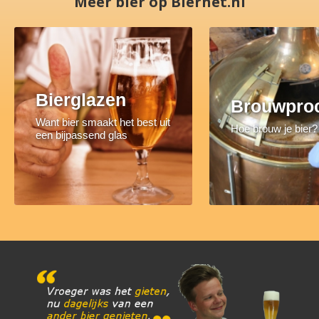
Meer bier op Biernet.nl
Bierglazen
Brouwpro
Want bier smaakt het best uit
Hoe brouw je bier?
een bijpassend glas