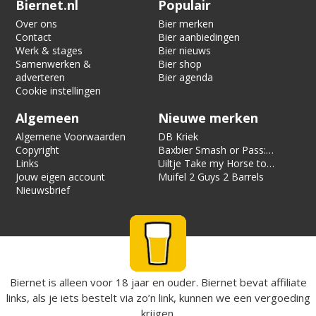
Biernet.nl
Populair
Over ons
Bier merken
Contact
Bier aanbiedingen
Werk & stages
Bier nieuws
Samenwerken &
Bier shop
adverteren
Bier agenda
Cookie instellingen
Algemeen
Nieuwe merken
Algemene Voorwaarden
DB Kriek
Copyright
Baxbier Smash or Pass:
Links
Strata
Uiltje Take my Horse to
Jouw eigen account
the Hotel Room
Muifel 2 Guys 2 Barrels
Nieuwsbrief
Biernet is alleen voor 18 jaar en ouder. Biernet bevat affiliate
links, als je iets bestelt via zo’n link, kunnen we een vergoeding
krijgen.