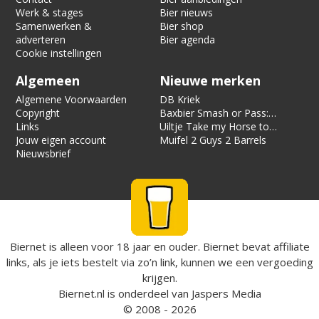
Werk & stages
Bier nieuws
Samenwerken &
Bier shop
adverteren
Bier agenda
Cookie instellingen
Algemeen
Nieuwe merken
Algemene Voorwaarden
DB Kriek
Copyright
Baxbier Smash or Pass:
Links
Strata
Uiltje Take my Horse to
Jouw eigen account
the Hotel Room
Muifel 2 Guys 2 Barrels
Nieuwsbrief
Biernet is alleen voor 18 jaar en ouder. Biernet bevat affiliate
links, als je iets bestelt via zo’n link, kunnen we een vergoeding
krijgen.
Biernet.nl
is onderdeel van
Jaspers Media
© 2008 - 2026