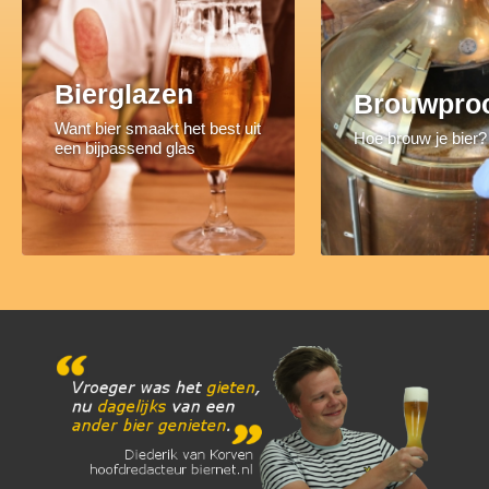
Bierglazen
Brouwpro
Want bier smaakt het best uit
Hoe brouw je bier?
een bijpassend glas