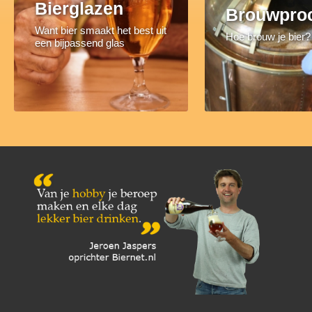
Bierglazen
Brouwpro
Want bier smaakt het best uit
Hoe brouw je bier?
een bijpassend glas