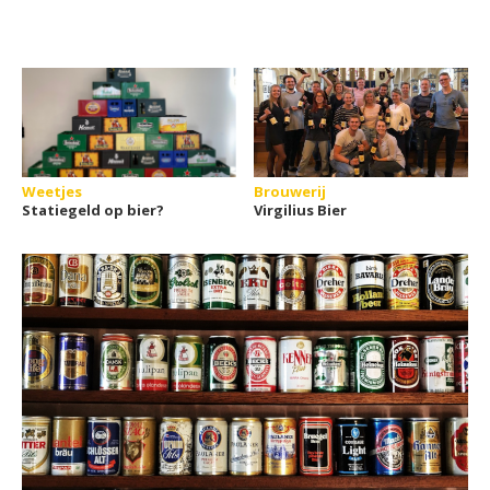
Weetjes
Brouwerij
Statiegeld op bier?
Virgilius Bier