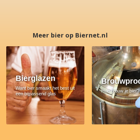
Meer bier op Biernet.nl
Bierglazen
Brouwpro
Want bier smaakt het best uit
Hoe brouw je bier?
een bijpassend glas