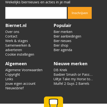
Wekelijks biernieuws en acties in je mail
Verification code:
3594
Biernet.nl
Populair
Over ons
Bier merken
Contact
Bier aanbiedingen
Werk & stages
Bier nieuws
Samenwerken &
Bier shop
adverteren
Bier agenda
Cookie instellingen
Algemeen
Nieuwe merken
Algemene Voorwaarden
DB Kriek
Copyright
Baxbier Smash or Pass:
Links
Strata
Uiltje Take my Horse to
Jouw eigen account
the Hotel Room
Muifel 2 Guys 2 Barrels
Nieuwsbrief