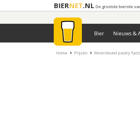
BIER
NET
.NL
De grootste biersite v
Bier
Nieuws & A
Home
Prijzen
Moersleutel pastry facto