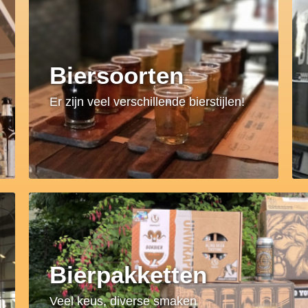
Biersoorten
Er zijn veel verschillende bierstijlen!
Bierpakketten
Veel keus, diverse smaken