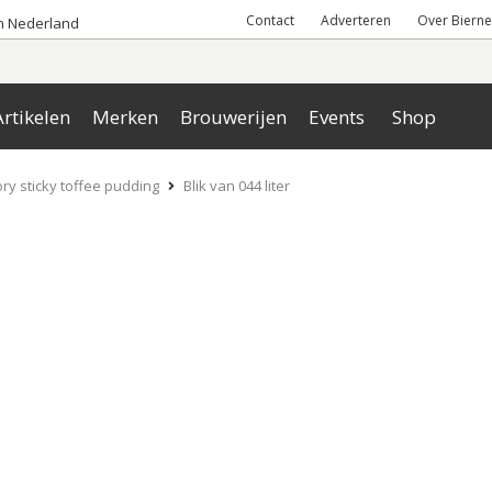
Contact
Adverteren
Over Bierne
an Nederland
rtikelen
Merken
Brouwerijen
Events
Shop
ry sticky toffee pudding
Blik van 044 liter