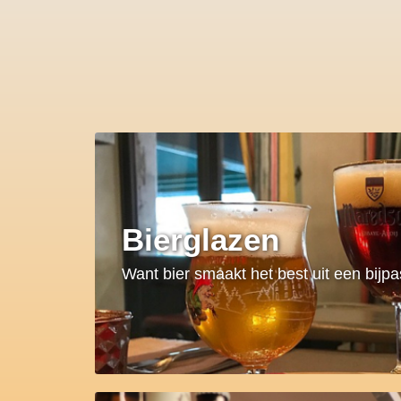
Bierglazen
Want bier smaakt het best uit een bijp