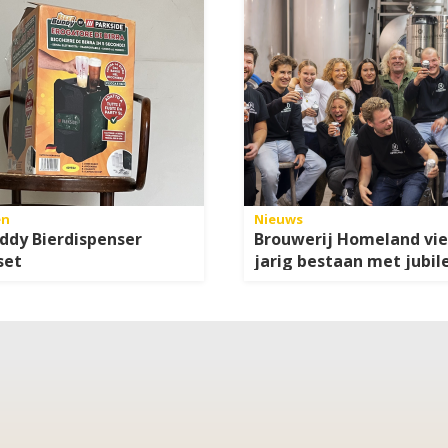
en
Nieuws
ddy Bierdispenser
Brouwerij Homeland vie
set
jarig bestaan met jubil