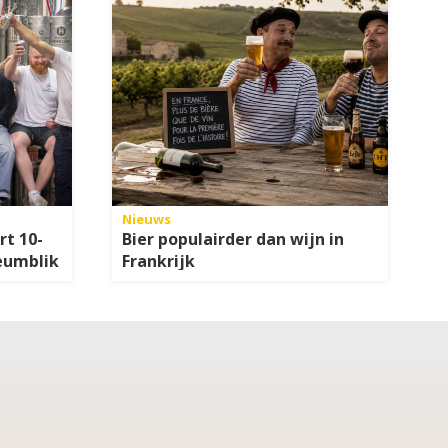
Nieuws
rt 10-
Bier populairder dan wijn in
eumblik
Frankrijk