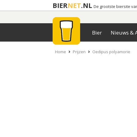
BIER
NET
.NL
De grootste biersite v
Bier
Nieuws & A
Home
Prijzen
Oedipus polyamorie