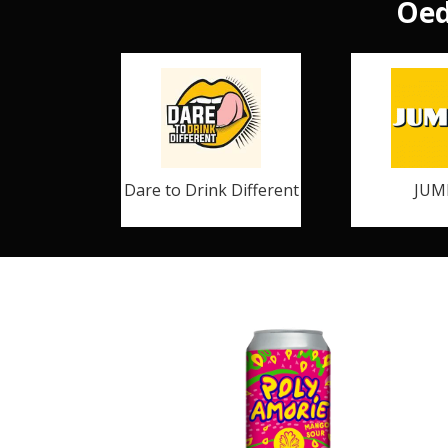
Oed
Dare to Drink Different
JUM