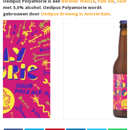
Oedipus Polyamorie is een
Berliner Weisse
,
Pale Ale
,
Sour
met 5,0% alcohol. Oedipus Polyamorie wordt
gebrouwen door
Oedipus Brewing in Amsterdam
.