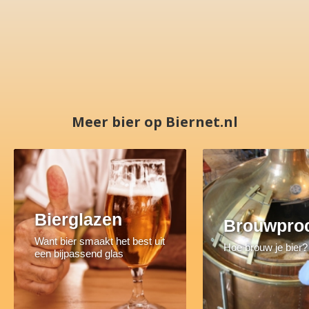
Meer bier op Biernet.nl
Bierglazen
Brouwpro
Want bier smaakt het best uit
Hoe brouw je bier?
een bijpassend glas