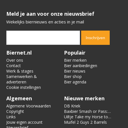
​​​​​​​Meld je aan voor onze nieuwsbrief
Wekelijks biernieuws en acties in je mail
Verification code:
1035
Biernet.nl
Populair
Over ons
Bier merken
Contact
Bier aanbiedingen
Werk & stages
Bier nieuws
Samenwerken &
Bier shop
adverteren
Bier agenda
Cookie instellingen
Algemeen
Nieuwe merken
Algemene Voorwaarden
DB Kriek
Copyright
Baxbier Smash or Pass:
Links
Strata
Uiltje Take my Horse to
Jouw eigen account
the Hotel Room
Muifel 2 Guys 2 Barrels
Nieuwsbrief