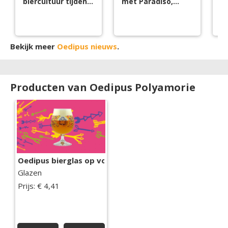
biercultuur tijdens
met Paradiso,
br
Bierweek 2026
Oedipus brouwt
bi
bier
s
Bekijk meer
Oedipus nieuws
.
Producten van Oedipus Polyamorie
Oedipus bierglas op voet
Glazen
Prijs: € 4,41