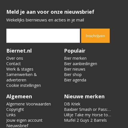
​​​​​​​Meld je aan voor onze nieuwsbrief
Wekelijks biernieuws en acties in je mail
Verification code:
5766
Biernet.nl
Populair
Over ons
Bier merken
Contact
Bier aanbiedingen
Werk & stages
Bier nieuws
Samenwerken &
Bier shop
adverteren
Bier agenda
Cookie instellingen
Algemeen
Nieuwe merken
Algemene Voorwaarden
DB Kriek
Copyright
Baxbier Smash or Pass:
Links
Strata
Uiltje Take my Horse to
Jouw eigen account
the Hotel Room
Muifel 2 Guys 2 Barrels
Nieuwsbrief