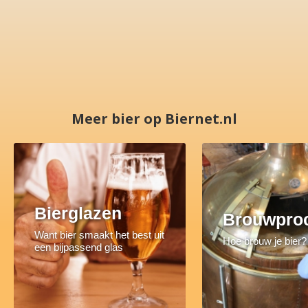
Meer bier op Biernet.nl
Bierglazen
Brouwpro
Want bier smaakt het best uit
Hoe brouw je bier?
een bijpassend glas