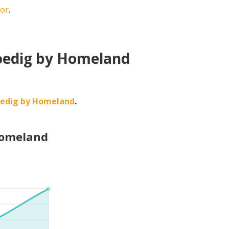
oor
.
Moedig by Homeland
oedig by Homeland
.
Homeland