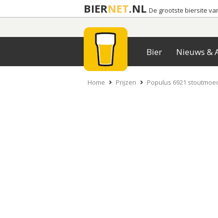
BIER
NET
.NL
De grootste biersite v
Bier
Nieuws & A
Home
Prijzen
Populus 6921 stoutmoe