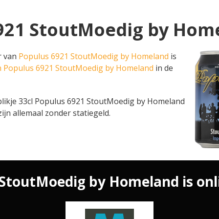
6921 StoutMoedig by Home
er van
Populus 6921 StoutMoedig by Homeland
is
an Populus 6921 StoutMoedig by Homeland
in de
een blikje 33cl Populus 6921 StoutMoedig by Homeland
zijn allemaal zonder statiegeld.
StoutMoedig by Homeland is onli