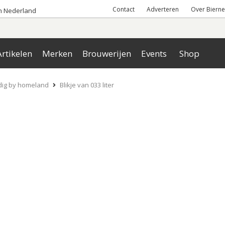
Contact
Adverteren
Over Bierne
an Nederland
rtikelen
Merken
Brouwerijen
Events
Shop
dig by homeland
Blikje van 033 liter