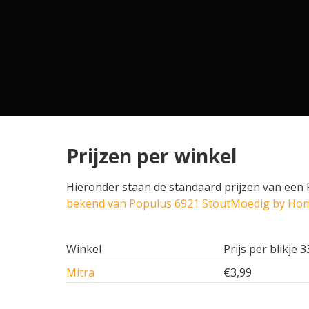
Prijzen per winkel
Hieronder staan de standaard prijzen van een 
bekend van Populus 6921 StoutMoedig by Ho
Winkel
Prijs per blikje 3
Mitra
€3,99