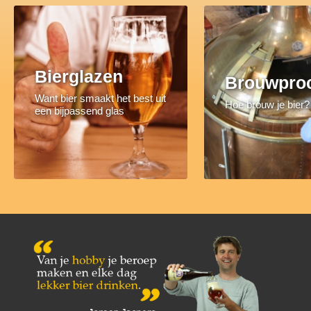
Bierglazen
Brouwpro
Want bier smaakt het best uit
Hoe brouw je bier?
een bijpassend glas