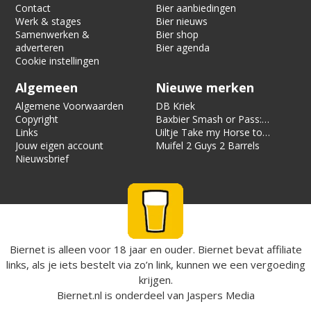
Contact
Bier aanbiedingen
Werk & stages
Bier nieuws
Samenwerken &
Bier shop
adverteren
Bier agenda
Cookie instellingen
Algemeen
Nieuwe merken
Algemene Voorwaarden
DB Kriek
Copyright
Baxbier Smash or Pass:
Links
Strata
Uiltje Take my Horse to
Jouw eigen account
the Hotel Room
Muifel 2 Guys 2 Barrels
Nieuwsbrief
Biernet is alleen voor 18 jaar en ouder. Biernet bevat affiliate
links, als je iets bestelt via zo’n link, kunnen we een vergoeding
krijgen.
Biernet.nl
is onderdeel van
Jaspers Media
© 2008 - 2026