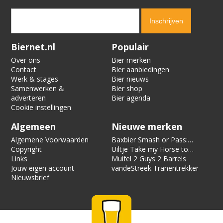
Verification code:
5482
Biernet.nl
Populair
Over ons
Bier merken
Contact
Bier aanbiedingen
Werk & stages
Bier nieuws
Samenwerken &
Bier shop
adverteren
Bier agenda
Cookie instellingen
Algemeen
Nieuwe merken
Algemene Voorwaarden
Baxbier Smash or Pass:
Copyright
Strata
Uiltje Take my Horse to
Links
the Hotel Room
Muifel 2 Guys 2 Barrels
Jouw eigen account
vandeStreek Tranentrekker
Nieuwsbrief