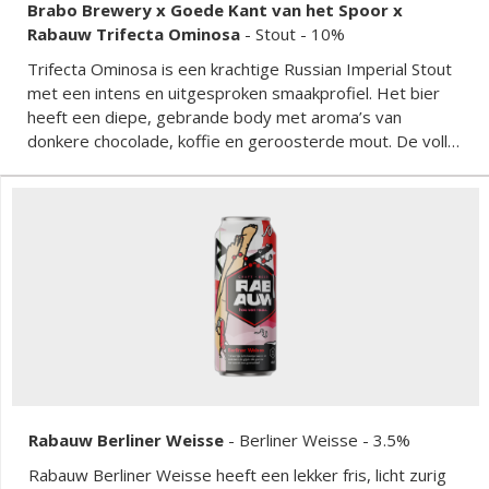
Brabo Brewery x Goede Kant van het Spoor x
Rabauw Trifecta Ominosa
-
Stout
- 10%
Trifecta Ominosa is een krachtige Russian Imperial Stout
met een intens en uitgesproken smaakprofiel. Het bier
heeft een diepe, gebrande body met aroma’s van
donkere chocolade, koffie en geroosterde mout. De volle
smaak wordt ondersteund door een licht zoetje en een
warme alcoholtoets die zorgt voor een lange, complexe
afdronk. Dit speciaalbier is rijk, zwaar en perfect voor
liefhebbers van stevige, donkere bieren met karakter. De
samenwerking tussen drie brouwerijen zorgt voor een
uitgebalanceerd, robuust eindresultaat.
Rabauw Berliner Weisse
-
Berliner Weisse
- 3.5%
Rabauw Berliner Weisse heeft een lekker fris, licht zurig