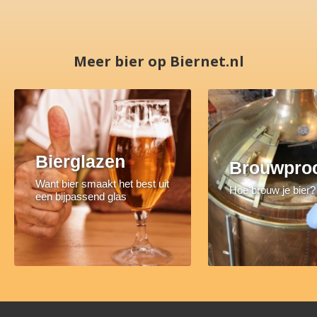
Meer bier op Biernet.nl
Bierglazen
Brouwpro
Want bier smaakt het best uit
Hoe brouw je bier?
een bijpassend glas