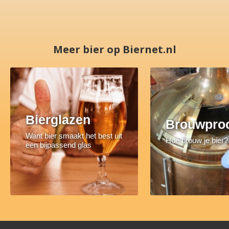
Meer bier op Biernet.nl
Bierglazen
Brouwpro
Want bier smaakt het best uit
Hoe brouw je bier?
een bijpassend glas