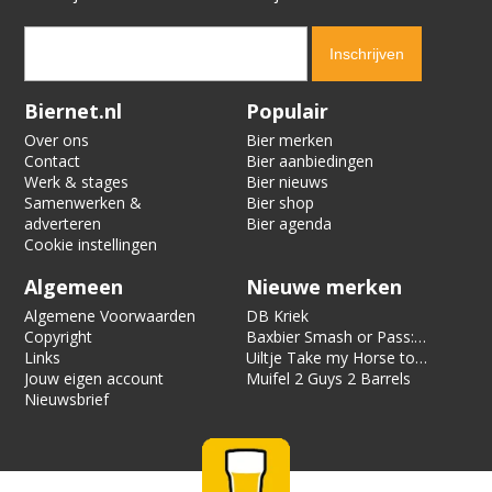
Verification code:
5246
Biernet.nl
Populair
Over ons
Bier merken
Contact
Bier aanbiedingen
Werk & stages
Bier nieuws
Samenwerken &
Bier shop
adverteren
Bier agenda
Cookie instellingen
Algemeen
Nieuwe merken
Algemene Voorwaarden
DB Kriek
Copyright
Baxbier Smash or Pass:
Links
Strata
Uiltje Take my Horse to
Jouw eigen account
the Hotel Room
Muifel 2 Guys 2 Barrels
Nieuwsbrief