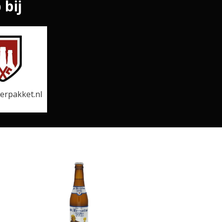
 bij
ierpakket.nl