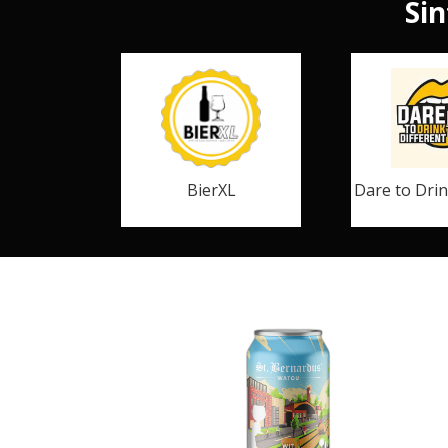
Sin
BierXL
Dare to Drin