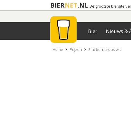
BIER
NET
.NL
De grootste biersite v
Bier
Nieuws & A
Home
Prijzen
Sint bernardus wit