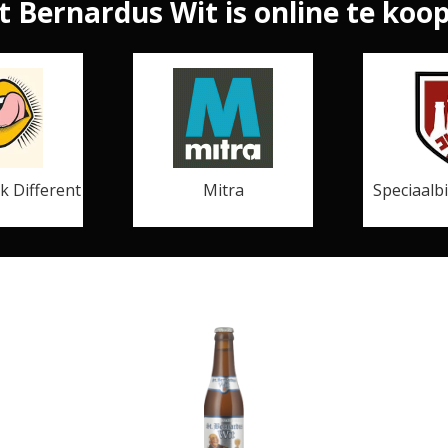
t Bernardus Wit is online te koop
k Different
Mitra
Speciaalb