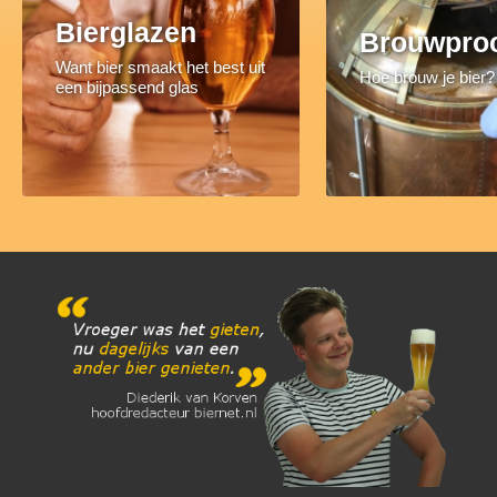
Bierglazen
Brouwpro
Want bier smaakt het best uit
Hoe brouw je bier?
een bijpassend glas