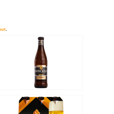
out
.