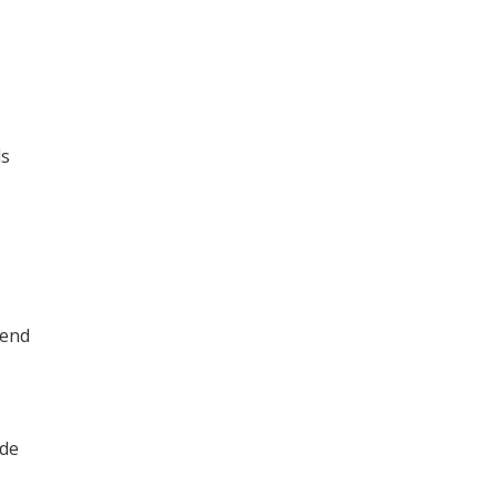
ds
rend
 de