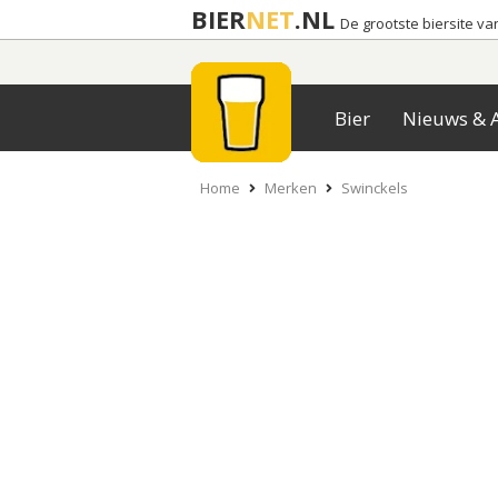
BIER
NET
.NL
De grootste biersite v
Bier
Nieuws & A
Home
Merken
Swinckels