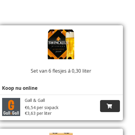
Set van 6 flesjes á 0,30 liter
Koop nu online
Gall & Gall
€6,54 per sixpack
€3,63 per liter