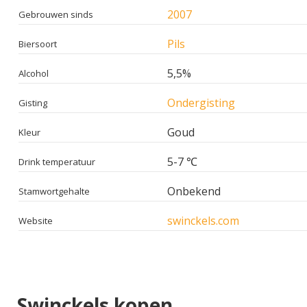
2007
Gebrouwen sinds
Pils
Biersoort
5,5%
Alcohol
Ondergisting
Gisting
Goud
Kleur
5-7 ℃
Drink temperatuur
Onbekend
Stamwortgehalte
swinckels.com
Website
Swinckels kopen