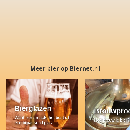
Meer bier op Biernet.nl
Bierglazen
Brouwpro
Want bier smaakt het best uit
Hoe brouw je bier?
een bijpassend glas