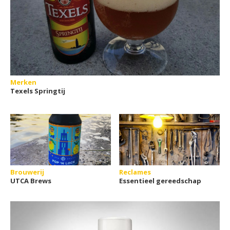
Merken
Texels Springtij
Brouwerij
Reclames
UTCA Brews
Essentieel gereedschap