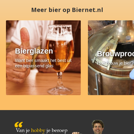
Meer bier op Biernet.nl
Bierglazen
Brouwpro
Want bier smaakt het best uit
Hoe brouw je bier?
een bijpassend glas