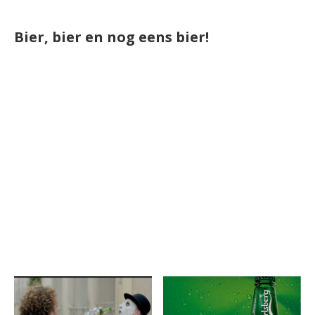
Bier, bier en nog eens bier!