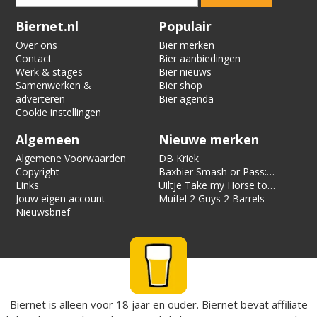
Verification code:
8353
Biernet.nl
Populair
Over ons
Bier merken
Contact
Bier aanbiedingen
Werk & stages
Bier nieuws
Samenwerken &
Bier shop
adverteren
Bier agenda
Cookie instellingen
Algemeen
Nieuwe merken
Algemene Voorwaarden
DB Kriek
Copyright
Baxbier Smash or Pass:
Links
Strata
Uiltje Take my Horse to
Jouw eigen account
the Hotel Room
Muifel 2 Guys 2 Barrels
Nieuwsbrief
Biernet is alleen voor 18 jaar en ouder. Biernet bevat affiliate