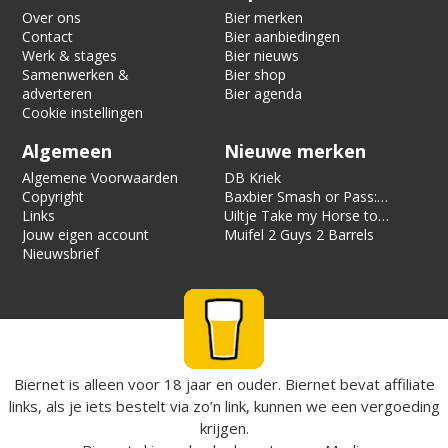
Over ons
Bier merken
Contact
Bier aanbiedingen
Werk & stages
Bier nieuws
Samenwerken &
Bier shop
adverteren
Bier agenda
Cookie instellingen
Algemeen
Nieuwe merken
Algemene Voorwaarden
DB Kriek
Copyright
Baxbier Smash or Pass:
Links
Strata
Uiltje Take my Horse to
Jouw eigen account
the Hotel Room
Muifel 2 Guys 2 Barrels
Nieuwsbrief
Biernet is alleen voor 18 jaar en ouder. Biernet bevat affiliate
links, als je iets bestelt via zo’n link, kunnen we een vergoeding
krijgen.