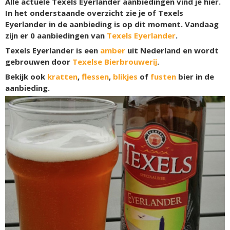
Alle actuele Texels Eyerlander aanbiedingen vind je hier.
In het onderstaande overzicht zie je of Texels
Eyerlander in de aanbieding is op dit moment. Vandaag
zijn er
0
aanbiedingen van
Texels Eyerlander
.
Texels Eyerlander is een
amber
uit Nederland en wordt
gebrouwen door
Texelse Bierbrouwerij
.
Bekijk ook
kratten
,
flessen
,
blikjes
of
fusten
bier in de
aanbieding.