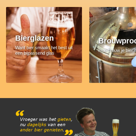
Bierglazen
Brouwpro
Want bier smaakt het best uit
Hoe brouw je bier?
een bijpassend glas