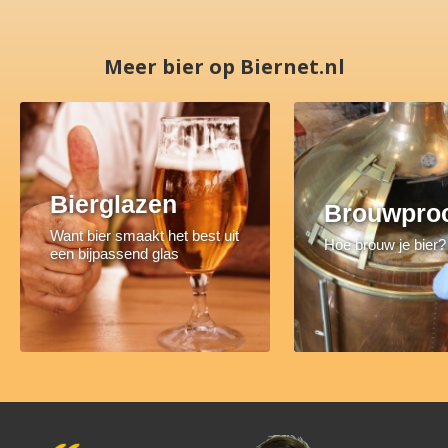
Meer bier op Biernet.nl
Bierglazen
Brouwpro
Want bier smaakt het best uit
Hoe brouw je bier?
een bijpassend glas