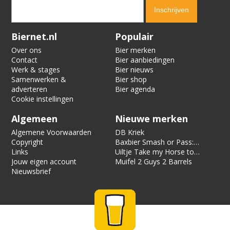
Verification code:
5756
Biernet.nl
Populair
Over ons
Bier merken
Contact
Bier aanbiedingen
Werk & stages
Bier nieuws
Samenwerken &
Bier shop
adverteren
Bier agenda
Cookie instellingen
Algemeen
Nieuwe merken
Algemene Voorwaarden
DB Kriek
Copyright
Baxbier Smash or Pass:
Links
Strata
Uiltje Take my Horse to
Jouw eigen account
the Hotel Room
Muifel 2 Guys 2 Barrels
Nieuwsbrief